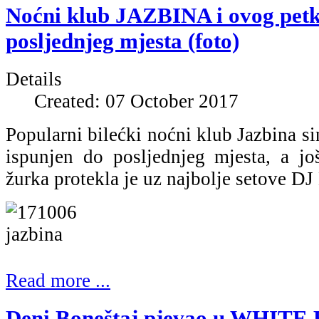
Noćni klub JAZBINA i ovog petk
posljednjeg mjesta (foto)
Details
Created: 07 October 2017
Popularni bilećki noćni klub Jazbina si
ispunjen do posljednjeg mjesta, a j
žurka protekla je uz najbolje setove DJ
Read more ...
Deni Boneštaj pjevao u WHITE 