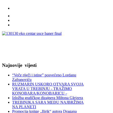
Najnovije
vijesti
“Veče riječi i istine” posvećeno Lordanu
Zafranoviću
RUZMARIN USKORO OTVARA SVOJA
VRATA U TREBINJU - TRAŽIMO
KONOBARA/KONOBARICU -
Izložba grafičkog dizajnera Miltona Glejzera
TREBINЈKA SARA MEĐU NAJBRŽIMA
NA PLANETI
Promocija knjige „Ilirik“ autora Dragana