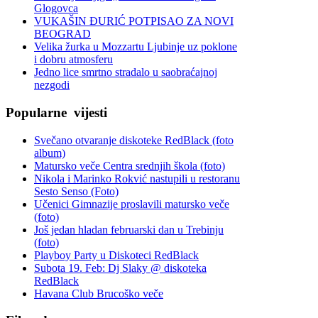
Glogovca
VUKAŠIN ĐURIĆ POTPISAO ZA NOVI
BEOGRAD
Velika žurka u Mozzartu Ljubinje uz poklone
i dobru atmosferu
Jedno lice smrtno stradalo u saobraćajnoj
nezgodi
Popularne
vijesti
Svečano otvaranje diskoteke RedBlack (foto
album)
Matursko veče Centra srednjih škola (foto)
Nikola i Marinko Rokvić nastupili u restoranu
Sesto Senso (Foto)
Učenici Gimnazije proslavili matursko veče
(foto)
Još jedan hladan februarski dan u Trebinju
(foto)
Playboy Party u Diskoteci RedBlack
Subota 19. Feb: Dj Slaky @ diskoteka
RedBlack
Havana Club Brucoško veče