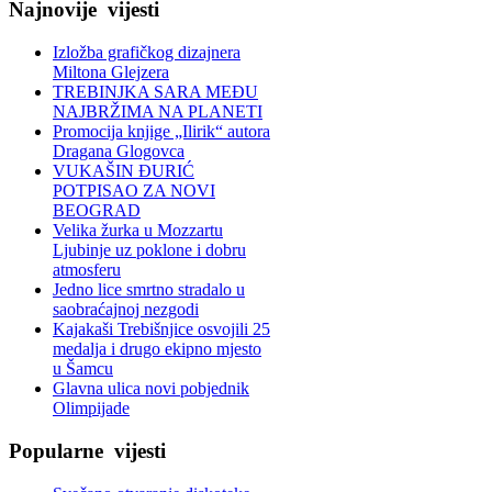
Najnovije
vijesti
Izložba grafičkog dizajnera
Miltona Glejzera
TREBINЈKA SARA MEĐU
NAJBRŽIMA NA PLANETI
Promocija knjige „Ilirik“ autora
Dragana Glogovca
VUKAŠIN ĐURIĆ
POTPISAO ZA NOVI
BEOGRAD
Velika žurka u Mozzartu
Ljubinje uz poklone i dobru
atmosferu
Jedno lice smrtno stradalo u
saobraćajnoj nezgodi
Kajakaši Trebišnjice osvojili 25
medalja i drugo ekipno mjesto
u Šamcu
Glavna ulica novi pobjednik
Olimpijade
Popularne
vijesti