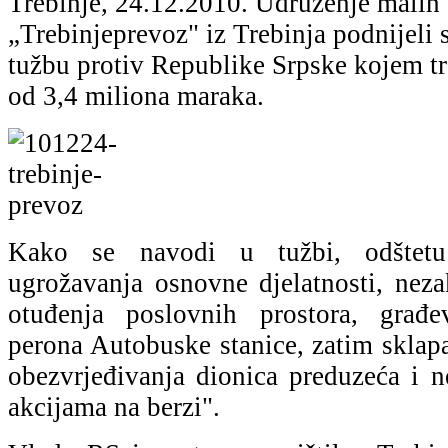
Trebinje, 24.12.2010. Udruženje malih
„Trebinjeprevoz" iz Trebinja podnijel
tužbu protiv Republike Srpske kojem tr
od 3,4 miliona maraka.
Kako se navodi u tužbi, odštetu
ugrožavanja osnovne djelatnosti, nezak
otuđenja poslovnih prostora, građe
perona Autobuske stanice, zatim sklap
obezvrjeđivanja dionica preduzeća i n
akcijama na berzi".