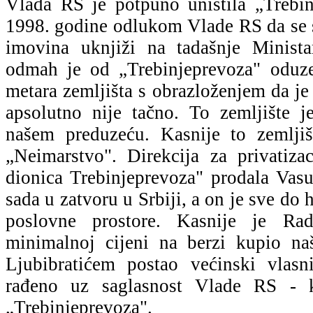
Vlada RS je potpuno uništila „Trebin
1998. godine odlukom Vlade RS da se 
imovina uknjiži na tadašnje Minist
odmah je od „Trebinjeprevoza" oduze
metara zemljišta s obrazloženjem da je
apsolutno nije tačno. To zemljište j
našem preduzeću. Kasnije to zemljiš
„Neimarstvo". Direkcija za privatiz
dionica Trebinjeprevoza" prodala Vasu
sada u zatvoru u Srbiji, a on je sve do 
poslovne prostore. Kasnije je R
minimalnoj cijeni na berzi kupio na
Ljubibratićem postao većinski vlasn
rađeno uz saglasnost Vlade RS - k
„Trebinjeprevoza".