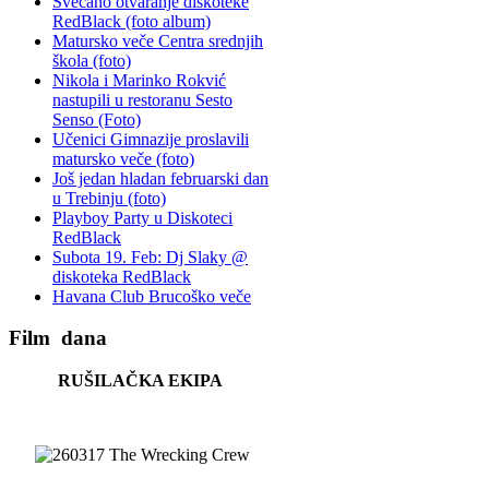
Svečano otvaranje diskoteke
RedBlack (foto album)
Matursko veče Centra srednjih
škola (foto)
Nikola i Marinko Rokvić
nastupili u restoranu Sesto
Senso (Foto)
Učenici Gimnazije proslavili
matursko veče (foto)
Još jedan hladan februarski dan
u Trebinju (foto)
Playboy Party u Diskoteci
RedBlack
Subota 19. Feb: Dj Slaky @
diskoteka RedBlack
Havana Club Brucoško veče
Film
dana
RUŠILAČKA EKIPA