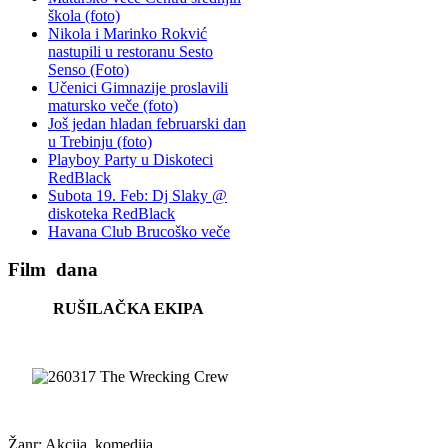
škola (foto)
Nikola i Marinko Rokvić
nastupili u restoranu Sesto
Senso (Foto)
Učenici Gimnazije proslavili
matursko veče (foto)
Još jedan hladan februarski dan
u Trebinju (foto)
Playboy Party u Diskoteci
RedBlack
Subota 19. Feb: Dj Slaky @
diskoteka RedBlack
Havana Club Brucoško veče
Film
dana
RUŠILAČKA EKIPA
Žanr: Akcija, komedija