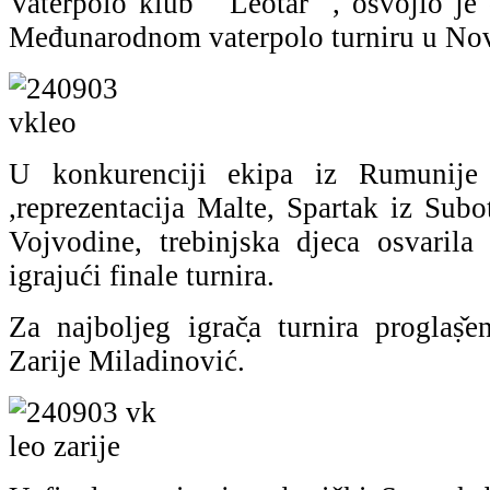
Vaterpolo klub " Leotar ", osvojio je
Međunarodnom vaterpolo turniru u No
U konkurenciji ekipa iz Rumunije 
,reprezentacija Malte, Spartak iz Sub
Vojvodine, trebinjska djeca osvaril
igrajući finale turnira.
Za najboljeg igrač̣a turnira proglaṣ̌
Zarije Miladinović.