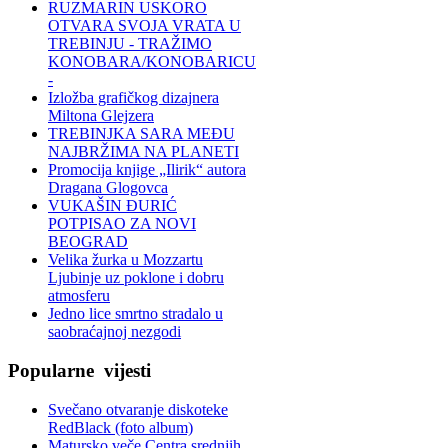
RUZMARIN USKORO
OTVARA SVOJA VRATA U
TREBINJU - TRAŽIMO
KONOBARA/KONOBARICU
-
Izložba grafičkog dizajnera
Miltona Glejzera
TREBINЈKA SARA MEĐU
NAJBRŽIMA NA PLANETI
Promocija knjige „Ilirik“ autora
Dragana Glogovca
VUKAŠIN ĐURIĆ
POTPISAO ZA NOVI
BEOGRAD
Velika žurka u Mozzartu
Ljubinje uz poklone i dobru
atmosferu
Jedno lice smrtno stradalo u
saobraćajnoj nezgodi
Popularne
vijesti
Svečano otvaranje diskoteke
RedBlack (foto album)
Matursko veče Centra srednjih