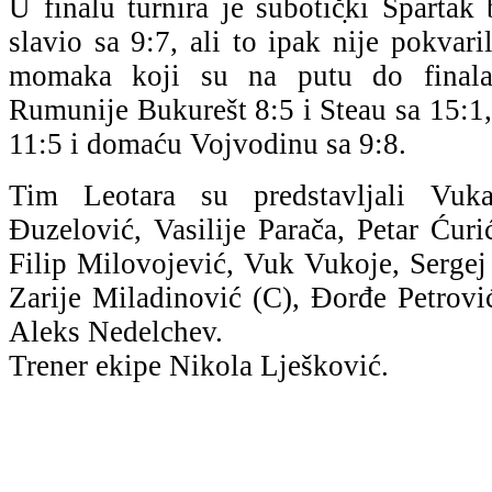
U finalu turnira je subotič̣ki Spartak 
slavio sa 9:7, ali to ipak nije pokvari
momaka koji su na putu do finala 
Rumunije Bukurešt 8:5 i Steau sa 15:1,
11:5 i domaću Vojvodinu sa 9:8.
Tim Leotara su predstavljali Vukaṣ
Đuzelović, Vasilije Parača, Petar Ćuri
Filip Milovojević, Vuk Vukoje, Sergej 
Zarije Miladinović (C), Ðorđe Petrovi
Aleks Nedelchev.
Trener ekipe Nikola Lješković.