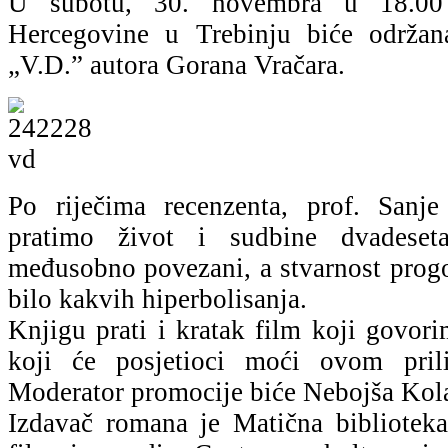
U subotu, 30. novembra u 18.0
Hercegovine u Trebinju biće održa
„V.D.” autora Gorana Vračara.
Po riječima recenzenta, prof. San
pratimo život i sudbine dvadeset
međusobno povezani, a stvarnost progo
bilo kakvih hiperbolisanja.
Knjigu prati i kratak film koji govor
koji će posjetioci moći ovom pril
Moderator promocije biće Nebojša Kol
Izdavač romana je Matična biblioteka