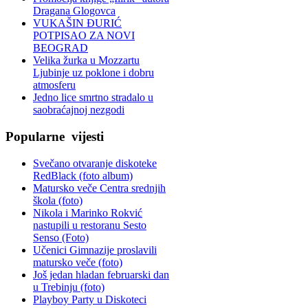
Dragana Glogovca
VUKAŠIN ĐURIĆ
POTPISAO ZA NOVI
BEOGRAD
Velika žurka u Mozzartu
Ljubinje uz poklone i dobru
atmosferu
Jedno lice smrtno stradalo u
saobraćajnoj nezgodi
Popularne
vijesti
Svečano otvaranje diskoteke
RedBlack (foto album)
Matursko veče Centra srednjih
škola (foto)
Nikola i Marinko Rokvić
nastupili u restoranu Sesto
Senso (Foto)
Učenici Gimnazije proslavili
matursko veče (foto)
Još jedan hladan februarski dan
u Trebinju (foto)
Playboy Party u Diskoteci