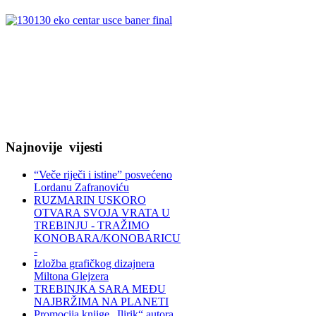
Najnovije
vijesti
“Veče riječi i istine” posvećeno
Lordanu Zafranoviću
RUZMARIN USKORO
OTVARA SVOJA VRATA U
TREBINJU - TRAŽIMO
KONOBARA/KONOBARICU
-
Izložba grafičkog dizajnera
Miltona Glejzera
TREBINЈKA SARA MEĐU
NAJBRŽIMA NA PLANETI
Promocija knjige „Ilirik“ autora