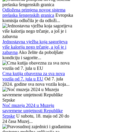
Odložena primjena novog sistema
prelaska šengenskih granica
Evropska
komisija odlučila je da odloži...
Jednostavna vježba koja sagorijeva
više kalorija nego trčanje, a još je i
zabavna
Ako želite da poboljšate
kondiciju i sagorite...
Crna kutija obavezna za sva nova
vozila od 7. jula u EU
Od 7. jula
2024. godine sva nova vozila koja...
Noć muzeja 2024 u Muzeju
savremene umjetnosti Republike
Srpske
U subotu, 18. maja od 20 do
24 časa Muzej...