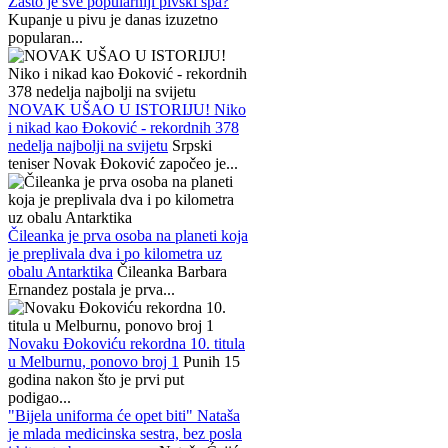
Zašto je sve popularniji pivski spa?
Kupanje u pivu je danas izuzetno
popularan...
NOVAK UŠAO U ISTORIJU! Niko
i nikad kao Đoković - rekordnih 378
nedelja najbolji na svijetu
Srpski
teniser Novak Đoković započeo je...
Čileanka je prva osoba na planeti koja
je preplivala dva i po kilometra uz
obalu Antarktika
Čileanka Barbara
Ernandez postala je prva...
Novaku Đokoviću rekordna 10. titula
u Melburnu, ponovo broj 1
Punih 15
godina nakon što je prvi put
podigao...
"Bijela uniforma će opet biti" Nataša
je mlada medicinska sestra, bez posla