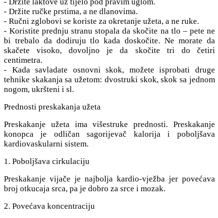
- Držite laktove uz tijelo pod pravim uglom.
- Držite ručke prstima, a ne dlanovima.
- Ručni zglobovi se koriste za okretanje užeta, a ne ruke.
- Koristite prednju stranu stopala da skočite na tlo – pete ne
bi trebalo da dodiruju tlo kada doskočite. Ne morate da
skačete visoko, dovoljno je da skočite tri do četiri
centimetra.
- Kada savladate osnovni skok, možete isprobati druge
tehnike skakanja sa užetom: dvostruki skok, skok sa jednom
nogom, ukršteni i sl.
Prednosti preskakanja užeta
Preskakanje užeta ima višestruke prednosti. Preskakanje
konopca je odličan sagorijevač kalorija i poboljšava
kardiovaskularni sistem.
1. Poboljšava cirkulaciju
Preskakanje vijače je najbolja kardio-vježba jer povećava
broj otkucaja srca, pa je dobro za srce i mozak.
2. Povećava koncentraciju