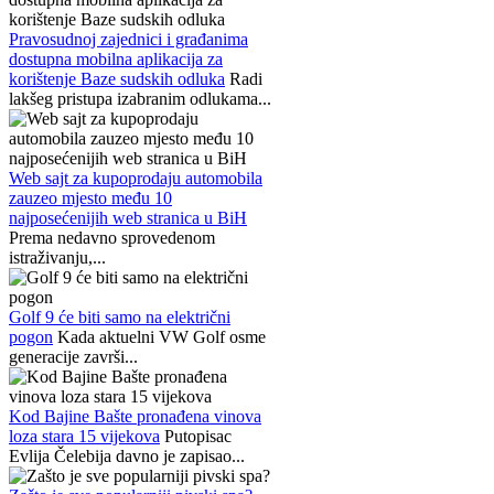
Pravosudnoj zajednici i građanima
dostupna mobilna aplikacija za
korištenje Baze sudskih odluka
Radi
lakšeg pristupa izabranim odlukama...
Web sajt za kupoprodaju automobila
zauzeo mjesto među 10
najposećenijih web stranica u BiH
Prema nedavno sprovedenom
istraživanju,...
Golf 9 će biti samo na električni
pogon
Kada aktuelni VW Golf osme
generacije završi...
Kod Bajine Bašte pronađena vinova
loza stara 15 vijekova
Putopisac
Evlija Čelebija davno je zapisao...