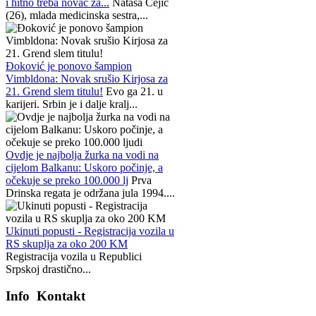
i hitno treba novac za...
Nataša Ćejić
(26), mlada medicinska sestra,...
Đoković je ponovo šampion
Vimbldona: Novak srušio Kirjosa za
21. Grend slem titulu!
Evo ga 21. u
karijeri. Srbin je i dalje kralj...
Ovdje je najbolja žurka na vodi na
cijelom Balkanu: Uskoro počinje, a
očekuje se preko 100.000 lj
Prva
Drinska regata je održana jula 1994....
Ukinuti popusti - Registracija vozila u
RS skuplja za oko 200 KM
Registracija vozila u Republici
Srpskoj drastično...
Info
Kontakt