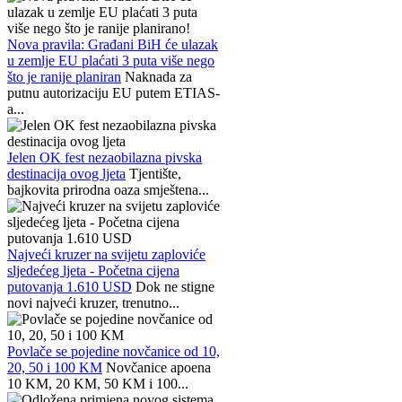
Nova pravila: Građani BiH će ulazak
u zemlje EU plaćati 3 puta više nego
što je ranije planiran
Naknada za
putnu autorizaciju EU putem ETIAS-
a...
Jelen OK fest nezaobilazna pivska
destinacija ovog ljeta
Tjentište,
bajkovita prirodna oaza smještena...
Najveći kruzer na svijetu zaploviće
sljedećeg ljeta - Početna cijena
putovanja 1.610 USD
Dok ne stigne
novi najveći kruzer, trenutno...
Povlače se pojedine novčanice od 10,
20, 50 i 100 KM
Novčanice apoena
10 KM, 20 KM, 50 KM i 100...