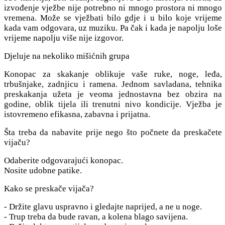
izvođenje vježbe nije potrebno ni mnogo prostora ni mnogo
vremena. Može se vježbati bilo gdje i u bilo koje vrijeme
kada vam odgovara, uz muziku. Pa čak i kada je napolju loše
vrijeme napolju više nije izgovor.
Djeluje na nekoliko mišićnih grupa
Konopac za skakanje oblikuje vaše ruke, noge, leđa,
trbušnjake, zadnjicu i ramena. Jednom savladana, tehnika
preskakanja užeta je veoma jednostavna bez obzira na
godine, oblik tijela ili trenutni nivo kondicije. Vježba je
istovremeno efikasna, zabavna i prijatna.
Šta treba da nabavite prije nego što počnete da preskačete
vijaču?
Odaberite odgovarajući konopac.
Nosite udobne patike.
Kako se preskače vijača?
- Držite glavu uspravno i gledajte naprijed, a ne u noge.
- Trup treba da bude ravan, a kolena blago savijena.