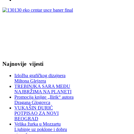
Najnovije
vijesti
Izložba grafičkog dizajnera
Miltona Glejzera
TREBINЈKA SARA MEĐU
NAJBRŽIMA NA PLANETI
Promocija knjige „Ilirik“ autora
Dragana Glogovca
VUKAŠIN ĐURIĆ
POTPISAO ZA NOVI
BEOGRAD
Velika žurka u Mozzartu
Ljubinje uz poklone i dobru