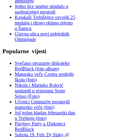
atmosferu
Jedno lice smrtno stradalo u
saobraćajnoj nezgodi
Kajakaši Trebišnjice osvojili 25
medalja i drugo ekipno mjesto
u Šamcu
Glavna ulica novi pobjednik
Olimpijade
Popularne
vijesti
Svečano otvaranje diskoteke
RedBlack (foto album)
Matursko veče Centra srednjih
škola (foto)
Nikola i Marinko Rokvić
nastupili u restoranu Sesto
Senso (Foto)
Učenici Gimnazije proslavili
matursko veče (foto)
Još jedan hladan februarski dan
u Trebinju (foto)
Playboy Party u Diskoteci
RedBlack
Subota 19. Feb: Dj Slaky @