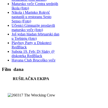
Matursko veče Centra srednjih
škola (foto)
Nikola i Marinko Rokvić
nastupili u restoranu Sesto
Senso (Foto)
Učenici Gimnazije proslavili
matursko veče (foto)
Još jedan hladan februarski dan
u Trebinju (foto)
Playboy Party u Diskoteci
RedBlack
Subota 19. Feb: Dj Slaky @
diskoteka RedBlack
Havana Club Brucoško veče
Film
dana
RUŠILAČKA EKIPA