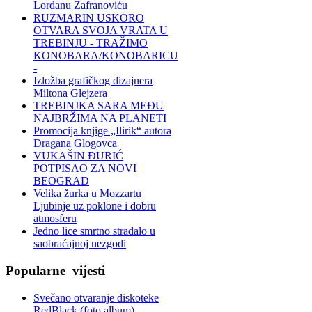
Lordanu Zafranoviću
RUZMARIN USKORO
OTVARA SVOJA VRATA U
TREBINJU - TRAŽIMO
KONOBARA/KONOBARICU
-
Izložba grafičkog dizajnera
Miltona Glejzera
TREBINЈKA SARA MEĐU
NAJBRŽIMA NA PLANETI
Promocija knjige „Ilirik“ autora
Dragana Glogovca
VUKAŠIN ĐURIĆ
POTPISAO ZA NOVI
BEOGRAD
Velika žurka u Mozzartu
Ljubinje uz poklone i dobru
atmosferu
Jedno lice smrtno stradalo u
saobraćajnoj nezgodi
Popularne
vijesti
Svečano otvaranje diskoteke
RedBlack (foto album)