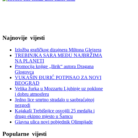
Najnovije
vijesti
Izložba grafičkog dizajnera Miltona Glejzera
TREBINЈKA SARA MEĐU NAJBRŽIMA
NA PLANETI
Promocija knjige „Ilirik“ autora Dragana
Glogovca
VUKAŠIN ĐURIĆ POTPISAO ZA NOVI
BEOGRAD
Velika žurka u Mozzartu Ljubinje uz poklone
i dobru atmosferu
Jedno lice smrtno stradalo u saobraćajnoj
nezgodi
Kajakaši Trebišnjice osvojili 25 medalja i
drugo ekipno mjesto u Šamcu
Glavna ulica novi pobjednik Olimpijade
Popularne
vijesti