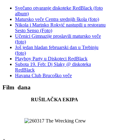
Svečano otvaranje diskoteke RedBlack (foto
album)
Matursko veče Centra srednjih škola (foto)
Nikola i Marinko Rokvić nastupili u restoranu
Sesto Senso (Foto)
Učenici Gimnazije proslavili matursko veče
(foto)
Još jedan hladan februarski dan u Trebinju
(foto)
Playboy Party u Diskoteci RedBlack
Subota 19. Feb: Dj Slaky @ diskoteka
RedBlack
Havana Club Brucoško veče
Film
dana
RUŠILAČKA EKIPA