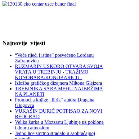
Najnovije
vijesti
“Veče riječi i istine” posvećeno Lordanu
Zafranoviću
RUZMARIN USKORO OTVARA SVOJA
VRATA U TREBINJU - TRAŽIMO
KONOBARA/KONOBARICU -
Izložba grafičkog dizajnera Miltona Glejzera
TREBINЈKA SARA MEĐU NAJBRŽIMA
NA PLANETI
Promocija knjige „Ilirik“ autora Dragana
Glogovca
VUKAŠIN ĐURIĆ POTPISAO ZA NOVI
BEOGRAD
Velika žurka u Mozzartu Ljubinje uz poklone
i dobru atmosferu
Jedno lice smrtno stradalo u saobraćajnoj
nezgodi