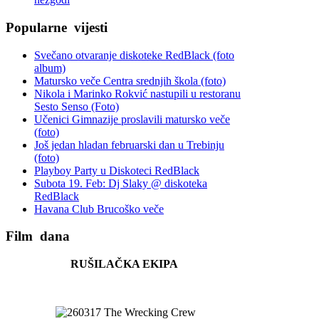
Popularne
vijesti
Svečano otvaranje diskoteke RedBlack (foto
album)
Matursko veče Centra srednjih škola (foto)
Nikola i Marinko Rokvić nastupili u restoranu
Sesto Senso (Foto)
Učenici Gimnazije proslavili matursko veče
(foto)
Još jedan hladan februarski dan u Trebinju
(foto)
Playboy Party u Diskoteci RedBlack
Subota 19. Feb: Dj Slaky @ diskoteka
RedBlack
Havana Club Brucoško veče
Film
dana
RUŠILAČKA EKIPA