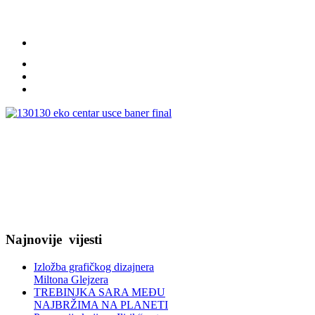
Najnovije
vijesti
Izložba grafičkog dizajnera
Miltona Glejzera
TREBINЈKA SARA MEĐU
NAJBRŽIMA NA PLANETI