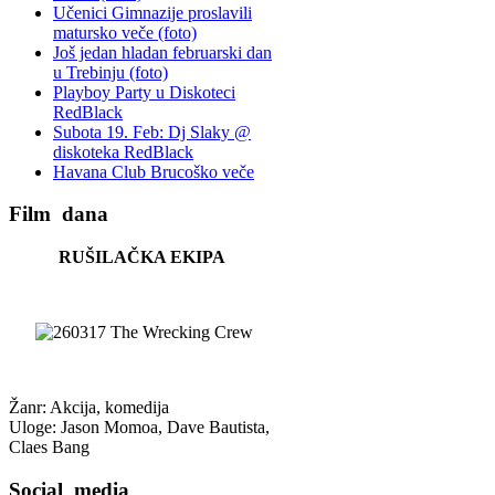
Učenici Gimnazije proslavili
matursko veče (foto)
Još jedan hladan februarski dan
u Trebinju (foto)
Playboy Party u Diskoteci
RedBlack
Subota 19. Feb: Dj Slaky @
diskoteka RedBlack
Havana Club Brucoško veče
Film
dana
RUŠILAČKA EKIPA
Žanr: Akcija, komedija
Uloge: Jason Momoa, Dave Bautista,
Claes Bang
Social
media