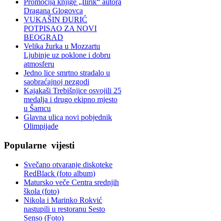
Promocija knjige „Ilirik“ autora
Dragana Glogovca
VUKAŠIN ĐURIĆ
POTPISAO ZA NOVI
BEOGRAD
Velika žurka u Mozzartu
Ljubinje uz poklone i dobru
atmosferu
Jedno lice smrtno stradalo u
saobraćajnoj nezgodi
Kajakaši Trebišnjice osvojili 25
medalja i drugo ekipno mjesto
u Šamcu
Glavna ulica novi pobjednik
Olimpijade
Popularne
vijesti
Svečano otvaranje diskoteke
RedBlack (foto album)
Matursko veče Centra srednjih
škola (foto)
Nikola i Marinko Rokvić
nastupili u restoranu Sesto
Senso (Foto)