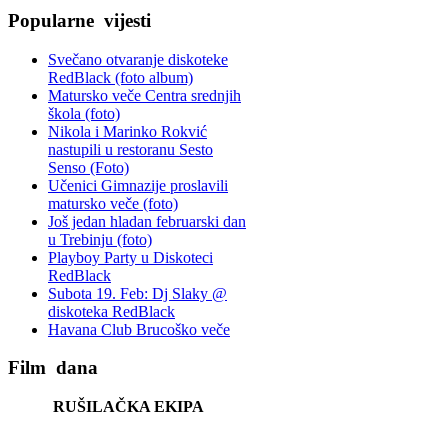
Popularne
vijesti
Svečano otvaranje diskoteke
RedBlack (foto album)
Matursko veče Centra srednjih
škola (foto)
Nikola i Marinko Rokvić
nastupili u restoranu Sesto
Senso (Foto)
Učenici Gimnazije proslavili
matursko veče (foto)
Još jedan hladan februarski dan
u Trebinju (foto)
Playboy Party u Diskoteci
RedBlack
Subota 19. Feb: Dj Slaky @
diskoteka RedBlack
Havana Club Brucoško veče
Film
dana
RUŠILAČKA EKIPA