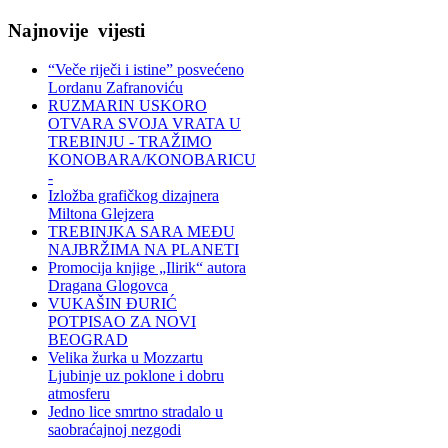
Najnovije
vijesti
“Veče riječi i istine” posvećeno
Lordanu Zafranoviću
RUZMARIN USKORO
OTVARA SVOJA VRATA U
TREBINJU - TRAŽIMO
KONOBARA/KONOBARICU
-
Izložba grafičkog dizajnera
Miltona Glejzera
TREBINЈKA SARA MEĐU
NAJBRŽIMA NA PLANETI
Promocija knjige „Ilirik“ autora
Dragana Glogovca
VUKAŠIN ĐURIĆ
POTPISAO ZA NOVI
BEOGRAD
Velika žurka u Mozzartu
Ljubinje uz poklone i dobru
atmosferu
Jedno lice smrtno stradalo u
saobraćajnoj nezgodi