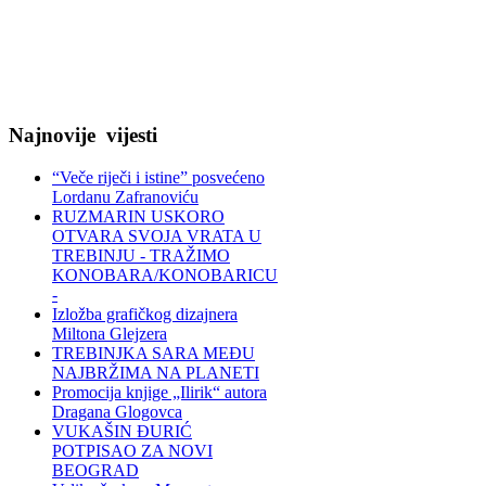
Najnovije
vijesti
“Veče riječi i istine” posvećeno
Lordanu Zafranoviću
RUZMARIN USKORO
OTVARA SVOJA VRATA U
TREBINJU - TRAŽIMO
KONOBARA/KONOBARICU
-
Izložba grafičkog dizajnera
Miltona Glejzera
TREBINЈKA SARA MEĐU
NAJBRŽIMA NA PLANETI
Promocija knjige „Ilirik“ autora
Dragana Glogovca
VUKAŠIN ĐURIĆ
POTPISAO ZA NOVI
BEOGRAD