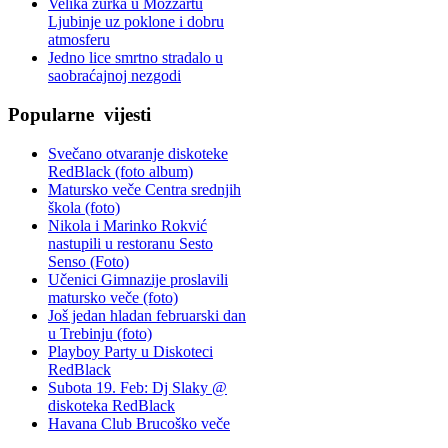
Velika žurka u Mozzartu
Ljubinje uz poklone i dobru
atmosferu
Jedno lice smrtno stradalo u
saobraćajnoj nezgodi
Popularne
vijesti
Svečano otvaranje diskoteke
RedBlack (foto album)
Matursko veče Centra srednjih
škola (foto)
Nikola i Marinko Rokvić
nastupili u restoranu Sesto
Senso (Foto)
Učenici Gimnazije proslavili
matursko veče (foto)
Još jedan hladan februarski dan
u Trebinju (foto)
Playboy Party u Diskoteci
RedBlack
Subota 19. Feb: Dj Slaky @
diskoteka RedBlack
Havana Club Brucoško veče