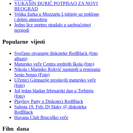
VUKAŠIN ĐURIĆ POTPISAO ZA NOVI
BEOGRAD
Velika žurka u Mozzartu Ljubinje uz poklone
i dobru atmosferu
Jedno lice smrtno stradalo u saobraćajnoj
nezgodi
Popularne
vijesti
Svečano otvaranje diskoteke RedBlack (foto
album)
Matursko veče Centra srednjih škola (foto)
Nikola i Marinko Rokvić nastupili u restoranu
Sesto Senso (Foto)
Učenici Gimnazije proslavili matursko veče
(foto)
Još jedan hladan februarski dan u Trebinju
(foto)
Playboy Party u Diskoteci RedBlack
Subota 19. Feb: Dj Slaky @ diskoteka
RedBlack
Havana Club Brucoško veče
Film
dana