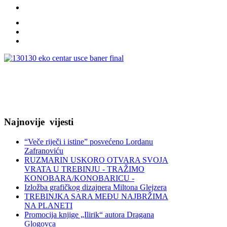
Najnovije
vijesti
“Veče riječi i istine” posvećeno Lordanu
Zafranoviću
RUZMARIN USKORO OTVARA SVOJA
VRATA U TREBINJU - TRAŽIMO
KONOBARA/KONOBARICU -
Izložba grafičkog dizajnera Miltona Glejzera
TREBINЈKA SARA MEĐU NAJBRŽIMA
NA PLANETI
Promocija knjige „Ilirik“ autora Dragana
Glogovca