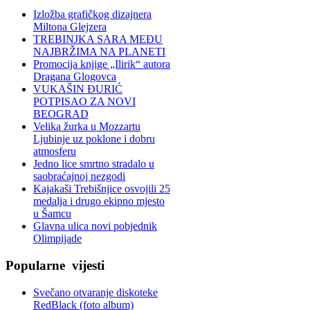
Izložba grafičkog dizajnera
Miltona Glejzera
TREBINЈKA SARA MEĐU
NAJBRŽIMA NA PLANETI
Promocija knjige „Ilirik“ autora
Dragana Glogovca
VUKAŠIN ĐURIĆ
POTPISAO ZA NOVI
BEOGRAD
Velika žurka u Mozzartu
Ljubinje uz poklone i dobru
atmosferu
Jedno lice smrtno stradalo u
saobraćajnoj nezgodi
Kajakaši Trebišnjice osvojili 25
medalja i drugo ekipno mjesto
u Šamcu
Glavna ulica novi pobjednik
Olimpijade
Popularne
vijesti
Svečano otvaranje diskoteke
RedBlack (foto album)