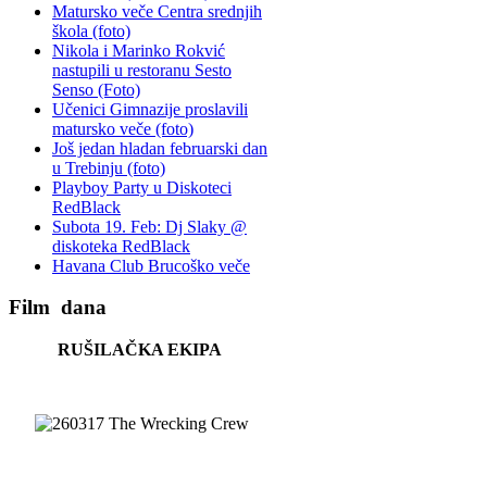
Matursko veče Centra srednjih
škola (foto)
Nikola i Marinko Rokvić
nastupili u restoranu Sesto
Senso (Foto)
Učenici Gimnazije proslavili
matursko veče (foto)
Još jedan hladan februarski dan
u Trebinju (foto)
Playboy Party u Diskoteci
RedBlack
Subota 19. Feb: Dj Slaky @
diskoteka RedBlack
Havana Club Brucoško veče
Film
dana
RUŠILAČKA EKIPA