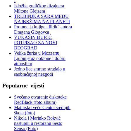
-
Izložba grafičkog dizajnera
Miltona Glejzera
TREBINЈKA SARA MEĐU
NAJBRŽIMA NA PLANETI
Promocija knjige „Ilirik“ autora
Dragana Glogovca
VUKAŠIN ĐURIĆ
POTPISAO ZA NOVI
BEOGRAD
Velika žurka u Mozzartu
Ljubinje uz poklone i dobru
atmosferu
Jedno lice smrtno stradalo u
saobraćajnoj nezgodi
Popularne
vijesti
Svečano otvaranje diskoteke
RedBlack (foto album)
Matursko veče Centra srednjih
škola (foto)
Nikola i Marinko Rokvić
nastupili u restoranu Sesto
Senso (Foto)