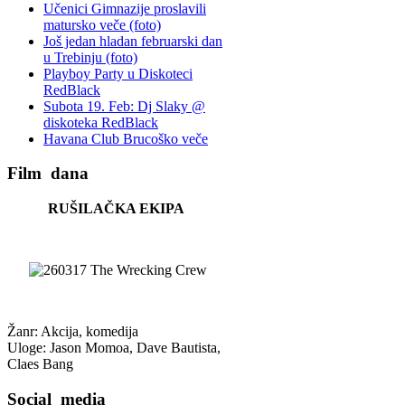
Učenici Gimnazije proslavili
matursko veče (foto)
Još jedan hladan februarski dan
u Trebinju (foto)
Playboy Party u Diskoteci
RedBlack
Subota 19. Feb: Dj Slaky @
diskoteka RedBlack
Havana Club Brucoško veče
Film
dana
RUŠILAČKA EKIPA
Žanr: Akcija, komedija
Uloge: Jason Momoa, Dave Bautista,
Claes Bang
Social
media