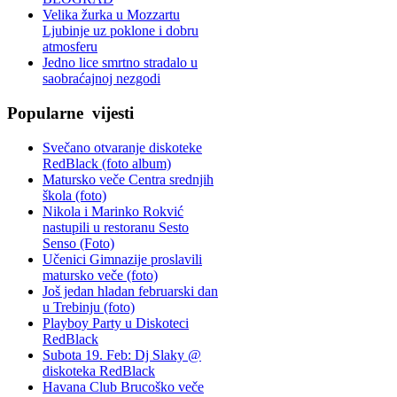
Velika žurka u Mozzartu
Ljubinje uz poklone i dobru
atmosferu
Jedno lice smrtno stradalo u
saobraćajnoj nezgodi
Popularne
vijesti
Svečano otvaranje diskoteke
RedBlack (foto album)
Matursko veče Centra srednjih
škola (foto)
Nikola i Marinko Rokvić
nastupili u restoranu Sesto
Senso (Foto)
Učenici Gimnazije proslavili
matursko veče (foto)
Još jedan hladan februarski dan
u Trebinju (foto)
Playboy Party u Diskoteci
RedBlack
Subota 19. Feb: Dj Slaky @
diskoteka RedBlack
Havana Club Brucoško veče