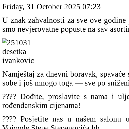
Friday, 31 October 2025 07:23
U znak zahvalnosti za sve ove godine 
smo nevjerovatne popuste na sav asort
Namještaj za dnevni boravak, spavaće s
sobe i još mnogo toga — sve po snižen
???? Dođite, proslavite s nama i ul
rođendanskim cijenama!
???? Posjetite nas u našem salonu u
Vojvode Stepe Stepanovića bb