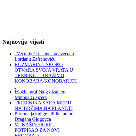
Najnovije
vijesti
“Veče riječi i istine” posvećeno
Lordanu Zafranoviću
RUZMARIN USKORO
OTVARA SVOJA VRATA U
TREBINJU - TRAŽIMO
KONOBARA/KONOBARICU
-
Izložba grafičkog dizajnera
Miltona Glejzera
TREBINЈKA SARA MEĐU
NAJBRŽIMA NA PLANETI
Promocija knjige „Ilirik“ autora
Dragana Glogovca
VUKAŠIN ĐURIĆ
POTPISAO ZA NOVI
BEOGRAD