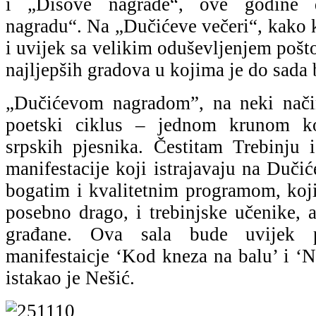
i „Disove nagrade“, ove godine 
nagradu“. Na „Dučićeve večeri“, kako k
i uvijek sa velikim oduševljenjem pošto
najljepših gradova u kojima je do sada 
„Dučićevom nagradom”, na neki nači
poetski ciklus – jednom krunom k
srpskih pjesnika. Čestitam Trebinju 
manifestacije koji istrajavaju na Duči
bogatim i kvalitetnim programom, koji
posebno drago, i trebinjske učenike, a
građane. Ova sala bude uvijek
manifestaicje ‘Kod kneza na balu’ i ‘
istakao je Nešić.