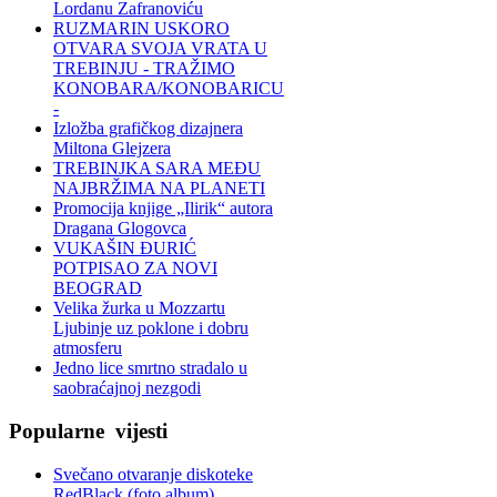
Lordanu Zafranoviću
RUZMARIN USKORO
OTVARA SVOJA VRATA U
TREBINJU - TRAŽIMO
KONOBARA/KONOBARICU
-
Izložba grafičkog dizajnera
Miltona Glejzera
TREBINЈKA SARA MEĐU
NAJBRŽIMA NA PLANETI
Promocija knjige „Ilirik“ autora
Dragana Glogovca
VUKAŠIN ĐURIĆ
POTPISAO ZA NOVI
BEOGRAD
Velika žurka u Mozzartu
Ljubinje uz poklone i dobru
atmosferu
Jedno lice smrtno stradalo u
saobraćajnoj nezgodi
Popularne
vijesti
Svečano otvaranje diskoteke
RedBlack (foto album)