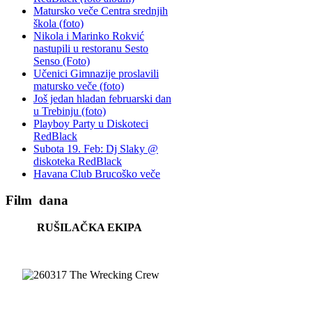
Matursko veče Centra srednjih
škola (foto)
Nikola i Marinko Rokvić
nastupili u restoranu Sesto
Senso (Foto)
Učenici Gimnazije proslavili
matursko veče (foto)
Još jedan hladan februarski dan
u Trebinju (foto)
Playboy Party u Diskoteci
RedBlack
Subota 19. Feb: Dj Slaky @
diskoteka RedBlack
Havana Club Brucoško veče
Film
dana
RUŠILAČKA EKIPA