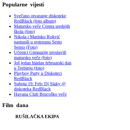
Popularne
vijesti
Svečano otvaranje diskoteke
RedBlack (foto album)
Matursko veče Centra srednjih
škola (foto)
Nikola i Marinko Rokvić
nastupili u restoranu Sesto
Senso (Foto)
Učenici Gimnazije proslavili
matursko veče (foto)
Još jedan hladan februarski dan
u Trebinju (foto)
Playboy Party u Diskoteci
RedBlack
Subota 19. Feb: Dj Slaky @
diskoteka RedBlack
Havana Club Brucoško veče
Film
dana
RUŠILAČKA EKIPA