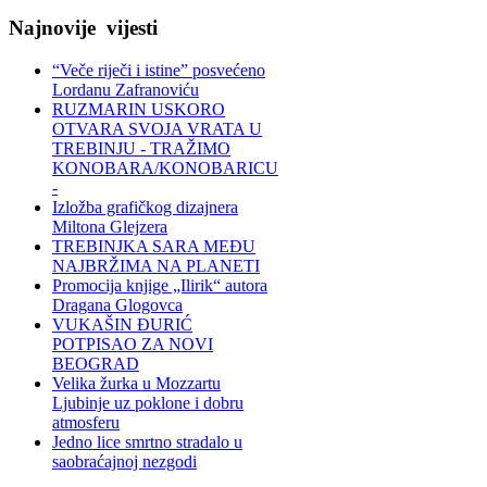
Najnovije
vijesti
“Veče riječi i istine” posvećeno
Lordanu Zafranoviću
RUZMARIN USKORO
OTVARA SVOJA VRATA U
TREBINJU - TRAŽIMO
KONOBARA/KONOBARICU
-
Izložba grafičkog dizajnera
Miltona Glejzera
TREBINЈKA SARA MEĐU
NAJBRŽIMA NA PLANETI
Promocija knjige „Ilirik“ autora
Dragana Glogovca
VUKAŠIN ĐURIĆ
POTPISAO ZA NOVI
BEOGRAD
Velika žurka u Mozzartu
Ljubinje uz poklone i dobru
atmosferu
Jedno lice smrtno stradalo u
saobraćajnoj nezgodi