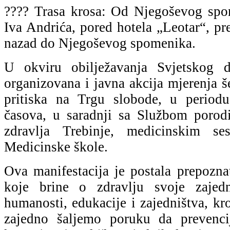
???? Trasa krosa: Od Njegoševog spo
Iva Andrića, pored hotela „Leotar“, p
nazad do Njegoševog spomenika.
U okviru obilježavanja Svjetskog d
organizovana i javna akcija mjerenja š
pritiska na Trgu slobode, u perio
časova, u saradnji sa Službom poro
zdravlja Trebinje, medicinskim se
Medicinske škole.
Ova manifestacija je postala prepozna
koje brine o zdravlju svoje zajed
humanosti, edukacije i zajedništva, k
zajedno šaljemo poruku da prevenci