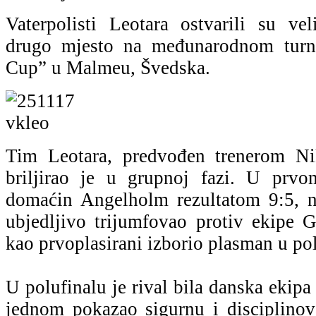
Vaterpolisti Leotara ostvarili su vel
drugo mjesto na međunarodnom tur
Cup” u Malmeu, Švedska.
Tim Leotara, predvođen trenerom N
briljirao je u grupnoj fazi. U prv
domaćin Angelholm rezultatom 9:5, n
ubjedljivo trijumfovao protiv ekipe G
kao prvoplasirani izborio plasman u pol
U polufinalu je rival bila danska ekipa
jednom pokazao sigurnu i disciplinova