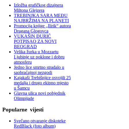
Izložba grafičkog dizajnera
Miltona Glejzera
TREBINЈKA SARA MEĐU
NAJBRŽIMA NA PLANETI
Promocija knjige „Ilirik“ autora
Dragana Glogovca
VUKAŠIN ĐURIĆ
POTPISAO ZA NOVI
BEOGRAD
Velika žurka u Mozzartu
Ljubinje uz poklone i dobru
atmosferu
Jedno lice smrtno stradalo u
saobraćajnoj nezgodi
Kajakaši Trebišnjice osvojili 25
medalja i drugo ekipno mjesto
u Šamcu
Glavna ulica novi pobjednik
Olimpijade
Popularne
vijesti
Svečano otvaranje diskoteke
RedBlack (foto album)