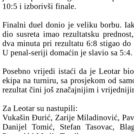
10:5 i izborivši finale.
Finalni duel donio je veliku borbu. I
dio susreta imao rezultatsku prednost
dva minuta pri rezultatu 6:8 stigao do 
U penal-seriji domaćin je slavio sa 5:4.
Posebno vrijedi istaći da je Leotar bi
ekipa na turniru, sa prosjekom od sam
rezultat čini još značajnijim i vrijednij
Za Leotar su nastupili:
Vukašin Đurić, Zarije Miladinović, Pavl
Danijel Tomić, Stefan Tasovac, Bla