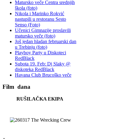
Matursko veče Centra srednjih
škola (foto)
Nikola i Marinko Rokvić
nastupili u restoranu Sesto
Senso (Foto)
Učenici Gimnazije proslavili
matursko veče (foto)
Još jedan hladan februarski dan
u Trebinju (foto)
Playboy Party u Diskoteci
RedBlack
Subota 19. Feb: Dj Slaky @
diskoteka RedBlack
Havana Club Brucoško veče
Film
dana
RUŠILAČKA EKIPA