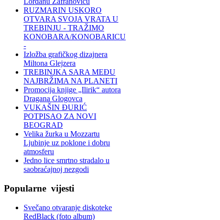
Lordanu Zafranoviću
RUZMARIN USKORO
OTVARA SVOJA VRATA U
TREBINJU - TRAŽIMO
KONOBARA/KONOBARICU
-
Izložba grafičkog dizajnera
Miltona Glejzera
TREBINЈKA SARA MEĐU
NAJBRŽIMA NA PLANETI
Promocija knjige „Ilirik“ autora
Dragana Glogovca
VUKAŠIN ĐURIĆ
POTPISAO ZA NOVI
BEOGRAD
Velika žurka u Mozzartu
Ljubinje uz poklone i dobru
atmosferu
Jedno lice smrtno stradalo u
saobraćajnoj nezgodi
Popularne
vijesti
Svečano otvaranje diskoteke
RedBlack (foto album)