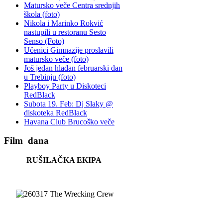
Matursko veče Centra srednjih
škola (foto)
Nikola i Marinko Rokvić
nastupili u restoranu Sesto
Senso (Foto)
Učenici Gimnazije proslavili
matursko veče (foto)
Još jedan hladan februarski dan
u Trebinju (foto)
Playboy Party u Diskoteci
RedBlack
Subota 19. Feb: Dj Slaky @
diskoteka RedBlack
Havana Club Brucoško veče
Film
dana
RUŠILAČKA EKIPA