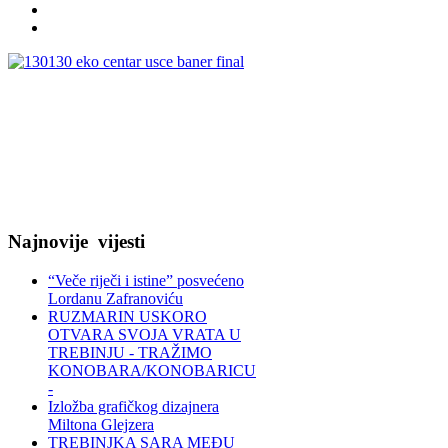
Najnovije
vijesti
“Veče riječi i istine” posvećeno
Lordanu Zafranoviću
RUZMARIN USKORO
OTVARA SVOJA VRATA U
TREBINJU - TRAŽIMO
KONOBARA/KONOBARICU
-
Izložba grafičkog dizajnera
Miltona Glejzera
TREBINЈKA SARA MEĐU