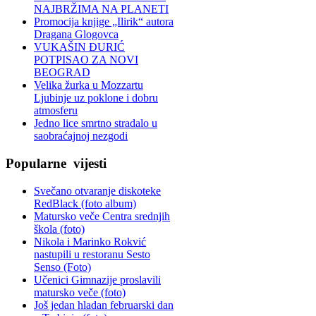
NAJBRŽIMA NA PLANETI
Promocija knjige „Ilirik“ autora
Dragana Glogovca
VUKAŠIN ĐURIĆ
POTPISAO ZA NOVI
BEOGRAD
Velika žurka u Mozzartu
Ljubinje uz poklone i dobru
atmosferu
Jedno lice smrtno stradalo u
saobraćajnoj nezgodi
Popularne
vijesti
Svečano otvaranje diskoteke
RedBlack (foto album)
Matursko veče Centra srednjih
škola (foto)
Nikola i Marinko Rokvić
nastupili u restoranu Sesto
Senso (Foto)
Učenici Gimnazije proslavili
matursko veče (foto)
Još jedan hladan februarski dan