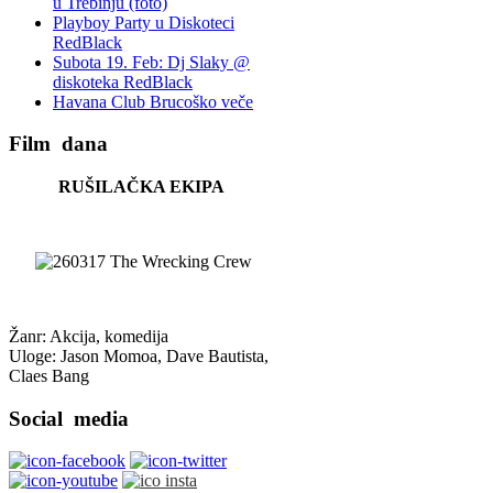
u Trebinju (foto)
Playboy Party u Diskoteci
RedBlack
Subota 19. Feb: Dj Slaky @
diskoteka RedBlack
Havana Club Brucoško veče
Film
dana
RUŠILAČKA EKIPA
Žanr: Akcija, komedija
Uloge: Jason Momoa, Dave Bautista,
Claes Bang
Social
media