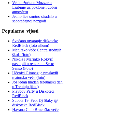
Velika žurka u Mozzartu
Ljubinje uz poklone i dobru
atmosferu
Jedno lice smrtno stradalo u
saobraćajnoj nezgodi
Popularne
vijesti
Svečano otvaranje diskoteke
RedBlack (foto album)
Matursko veče Centra srednjih
škola (foto)
Nikola i Marinko Rokvić
nastupili u restoranu Sesto
Senso (Foto)
Učenici Gimnazije proslavili
matursko veče (foto)
Još jedan hladan februarski dan
u Trebinju (foto)
Playboy Party u Diskoteci
RedBlack
Subota 19. Feb: Dj Slaky @
diskoteka RedBlack
Havana Club Brucoško veče