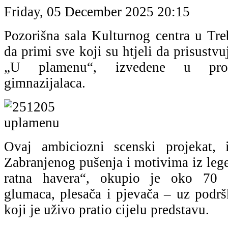
Friday, 05 December 2025 20:15
Pozorišna sala Kulturnog centra u Tre
da primi sve koji su htjeli da prisustv
„U plamenu“, izvedene u produ
gimnazijalaca.
Ovaj ambiciozni scenski projekat, 
Zabranjenog pušenja i motivima iz leg
ratna havera“, okupio je oko 70 u
glumaca, plesača i pjevača – uz podrš
koji je uživo pratio cijelu predstavu.