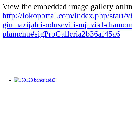
View the embedded image gallery onlin
http://lokoportal.com/index.php/start/v
gimnazijalci-odusevili-mjuzikl-dramom
plamenu#sigProGalleria2b36af45a6