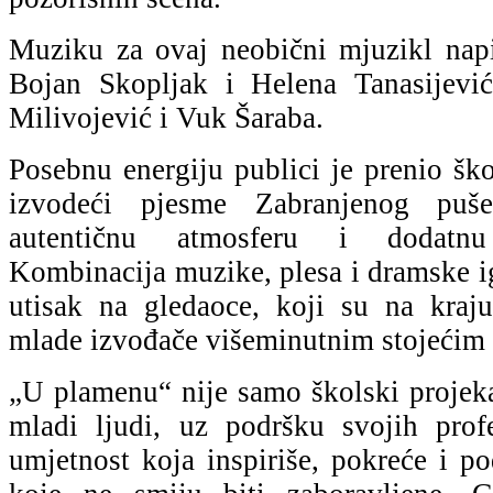
Muziku za ovaj neobični mjuzikl napi
Bojan Skopljak i Helena Tanasijevi
Milivojević i Vuk Šaraba.
Posebnu energiju publici je prenio škol
izvodeći pjesme Zabranjenog puše
autentičnu atmosferu i dodatn
Kombinacija muzike, plesa i dramske ig
utisak na gledaoce, koji su na kraju
mlade izvođače višeminutnim stojećim
„U plamenu“ nije samo školski projeka
mladi ljudi, uz podršku svojih prof
umjetnost koja inspiriše, pokreće i po