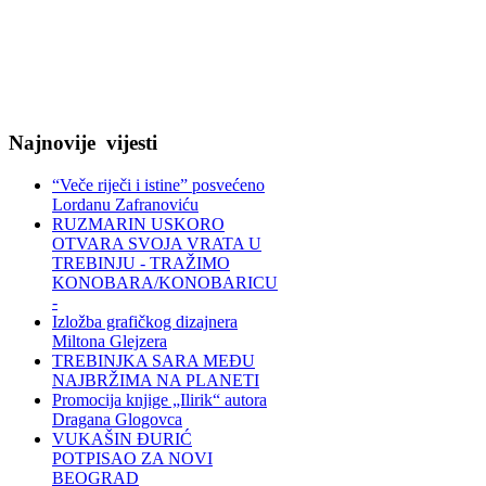
Najnovije
vijesti
“Veče riječi i istine” posvećeno
Lordanu Zafranoviću
RUZMARIN USKORO
OTVARA SVOJA VRATA U
TREBINJU - TRAŽIMO
KONOBARA/KONOBARICU
-
Izložba grafičkog dizajnera
Miltona Glejzera
TREBINЈKA SARA MEĐU
NAJBRŽIMA NA PLANETI
Promocija knjige „Ilirik“ autora
Dragana Glogovca
VUKAŠIN ĐURIĆ
POTPISAO ZA NOVI
BEOGRAD