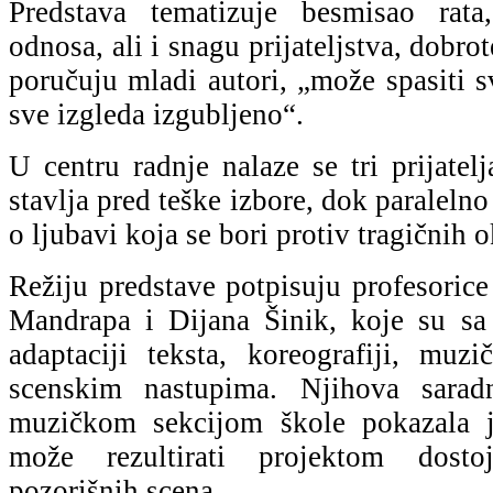
Predstava tematizuje besmisao rata,
odnosa, ali i snagu prijateljstva, dobrot
poručuju mladi autori, „može spasiti s
sve izgleda izgubljeno“.
U centru radnje nalaze se tri prijatelj
stavlja pred teške izbore, dok paralelno
o ljubavi koja se bori protiv tragičnih o
Režiju predstave potpisuju profesoric
Mandrapa i Dijana Šinik, koje su sa
adaptaciji teksta, koreografiji, mu
scenskim nastupima. Njihova sara
muzičkom sekcijom škole pokazala j
može rezultirati projektom dostoj
pozorišnih scena.