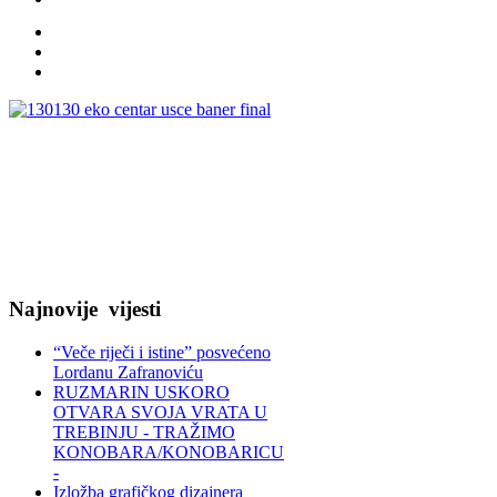
Najnovije
vijesti
“Veče riječi i istine” posvećeno
Lordanu Zafranoviću
RUZMARIN USKORO
OTVARA SVOJA VRATA U
TREBINJU - TRAŽIMO
KONOBARA/KONOBARICU
-
Izložba grafičkog dizajnera