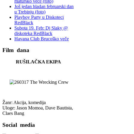
matursko veče (foto)
Još jedan hladan februarski dan
u Trebinju (foto)
Playboy Party u Diskoteci
RedBlack
Subota 19. Feb: Dj Slaky @
diskoteka RedBlack
Havana Club Brucoško veče
Film
dana
RUŠILAČKA EKIPA
Žanr: Akcija, komedija
Uloge: Jason Momoa, Dave Bautista,
Claes Bang
Social
media