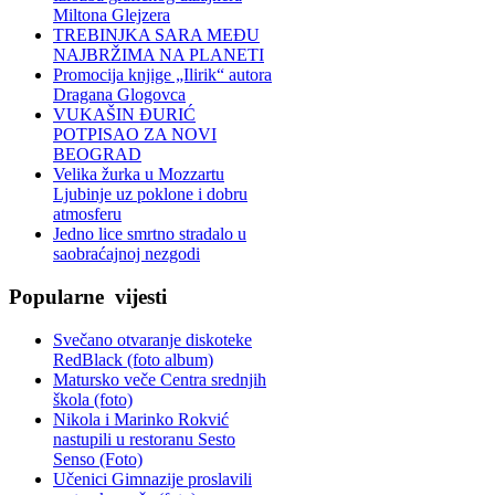
Miltona Glejzera
TREBINЈKA SARA MEĐU
NAJBRŽIMA NA PLANETI
Promocija knjige „Ilirik“ autora
Dragana Glogovca
VUKAŠIN ĐURIĆ
POTPISAO ZA NOVI
BEOGRAD
Velika žurka u Mozzartu
Ljubinje uz poklone i dobru
atmosferu
Jedno lice smrtno stradalo u
saobraćajnoj nezgodi
Popularne
vijesti
Svečano otvaranje diskoteke
RedBlack (foto album)
Matursko veče Centra srednjih
škola (foto)
Nikola i Marinko Rokvić
nastupili u restoranu Sesto
Senso (Foto)
Učenici Gimnazije proslavili