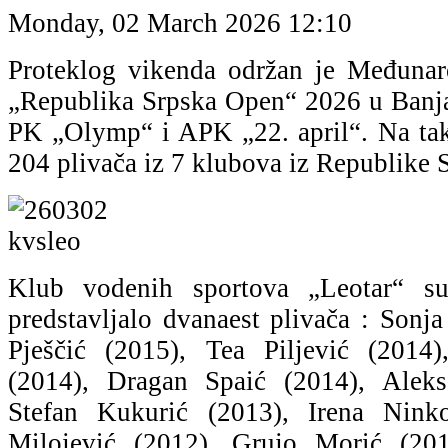
Monday, 02 March 2026 12:10
Proteklog vikenda održan je Međunar
„Republika Srpska Open“ 2026 u Banja 
PK „Olymp“ i APK „22. april“. Na tak
204 plivača iz 7 klubova iz Republike 
Klub vodenih sportova „Leotar“ 
predstavljalo dvanaest plivača : Sonj
Pješčić (2015), Tea Piljević (2014)
(2014), Dragan Spaić (2014), Aleks
Stefan Kukurić (2013), Irena Nink
Milojević (2012), Grujo Morić (20