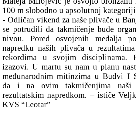
Mateja Milojević je osvojio bronzanu 
100 m slobodno u apsolutnoj kategoriji
- Odličan vikend za naše plivače u Ba
se potrudili da takmičenje bude org
nivou. Pored osvojenih medalja p
napredku naših plivača u rezultatima
rekordima u svojim disciplinama.
izazovi. U martu su nam u planu nast
međunarodnim mitinzima u Budvi I 
da i na ovim takmičenjima naši 
rezultatskim napredkom. – ističe Veljk
KVS “Leotar”