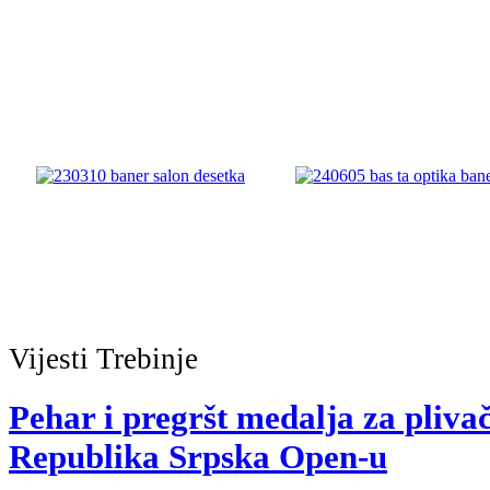
Vijesti
Trebinje
Pehar i pregršt medalja za pliv
Republika Srpska Open-u