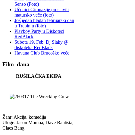
Senso (Foto)
Učenici Gimnazije proslavili
matursko veče (foto)
Još jedan hladan februarski dan
u Trebinju (foto)
Playboy Party u Diskoteci
RedBlack
Subota 19. Feb: Dj Slaky @
diskoteka RedBlack
Havana Club Brucoško veče
Film
dana
RUŠILAČKA EKIPA
Žanr: Akcija, komedija
Uloge: Jason Momoa, Dave Bautista,
Claes Bang