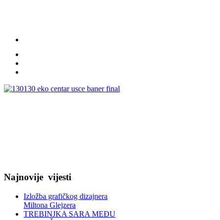
Najnovije
vijesti
Izložba grafičkog dizajnera
Miltona Glejzera
TREBINЈKA SARA MEĐU