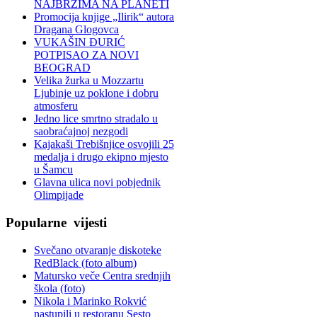
NAJBRŽIMA NA PLANETI
Promocija knjige „Ilirik“ autora
Dragana Glogovca
VUKAŠIN ĐURIĆ
POTPISAO ZA NOVI
BEOGRAD
Velika žurka u Mozzartu
Ljubinje uz poklone i dobru
atmosferu
Jedno lice smrtno stradalo u
saobraćajnoj nezgodi
Kajakaši Trebišnjice osvojili 25
medalja i drugo ekipno mjesto
u Šamcu
Glavna ulica novi pobjednik
Olimpijade
Popularne
vijesti
Svečano otvaranje diskoteke
RedBlack (foto album)
Matursko veče Centra srednjih
škola (foto)
Nikola i Marinko Rokvić
nastupili u restoranu Sesto