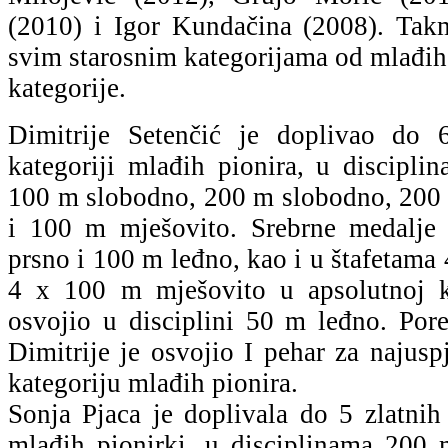
(2010) i Igor Kundačina (2008). Tak
svim starosnim kategorijama od mlađih
kategorije.
Dimitrije Setenčić je doplivao do 
kategoriji mlađih pionira, u discipl
100 m slobodno, 200 m slobodno, 200 
i 100 m mješovito. Srebrne medalje
prsno i 100 m leđno, kao i u štafetama
4 x 100 m mješovito u apsolutnoj ka
osvojio u disciplini 50 m leđno. Por
Dimitrije je osvojio I pehar za najusp
kategoriju mlađih pionira.
Sonja Pjaca je doplivala do 5 zlatnih
mlađih pionirki, u disciplinama 200