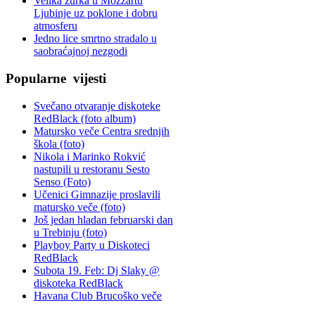
Velika žurka u Mozzartu
Ljubinje uz poklone i dobru
atmosferu
Jedno lice smrtno stradalo u
saobraćajnoj nezgodi
Popularne
vijesti
Svečano otvaranje diskoteke
RedBlack (foto album)
Matursko veče Centra srednjih
škola (foto)
Nikola i Marinko Rokvić
nastupili u restoranu Sesto
Senso (Foto)
Učenici Gimnazije proslavili
matursko veče (foto)
Još jedan hladan februarski dan
u Trebinju (foto)
Playboy Party u Diskoteci
RedBlack
Subota 19. Feb: Dj Slaky @
diskoteka RedBlack
Havana Club Brucoško veče