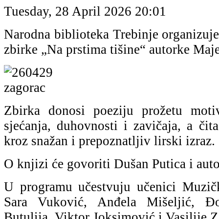
Tuesday, 28 April 2026 20:01
Narodna biblioteka Trebinje organizuj
zbirke „Na prstima tišine“ autorke Maj
Zbirka donosi poeziju prožetu motiv
sjećanja, duhovnosti i zavičaja, a čit
kroz snažan i prepoznatljiv lirski izraz.
O knjizi će govoriti Dušan Putica i au
U programu učestvuju učenici Muzičk
Sara Vuković, Anđela Mišeljić, Đo
Butulija, Viktor Joksimović i Vasilije 