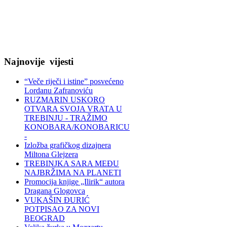
Najnovije
vijesti
“Veče riječi i istine” posvećeno
Lordanu Zafranoviću
RUZMARIN USKORO
OTVARA SVOJA VRATA U
TREBINJU - TRAŽIMO
KONOBARA/KONOBARICU
-
Izložba grafičkog dizajnera
Miltona Glejzera
TREBINЈKA SARA MEĐU
NAJBRŽIMA NA PLANETI
Promocija knjige „Ilirik“ autora
Dragana Glogovca
VUKAŠIN ĐURIĆ
POTPISAO ZA NOVI
BEOGRAD