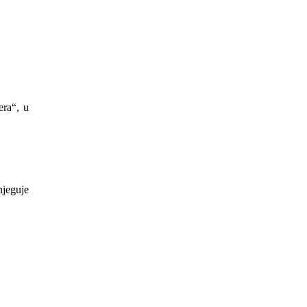
era“, u
jeguje