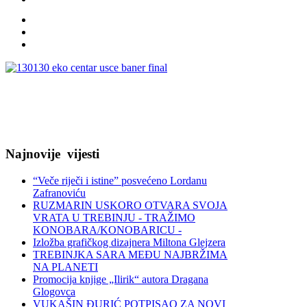
Najnovije
vijesti
“Veče riječi i istine” posvećeno Lordanu
Zafranoviću
RUZMARIN USKORO OTVARA SVOJA
VRATA U TREBINJU - TRAŽIMO
KONOBARA/KONOBARICU -
Izložba grafičkog dizajnera Miltona Glejzera
TREBINЈKA SARA MEĐU NAJBRŽIMA
NA PLANETI
Promocija knjige „Ilirik“ autora Dragana
Glogovca
VUKAŠIN ĐURIĆ POTPISAO ZA NOVI