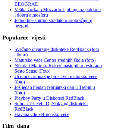
BEOGRAD
Velika žurka u Mozzartu Ljubinje uz poklone
i dobru atmosferu
Jedno lice smrtno stradalo u saobraćajnoj
nezgodi
Popularne
vijesti
Svečano otvaranje diskoteke RedBlack (foto
album)
Matursko veče Centra srednjih škola (foto)
Nikola i Marinko Rokvić nastupili u restoranu
Sesto Senso (Foto)
Učenici Gimnazije proslavili matursko veče
(foto)
Još jedan hladan februarski dan u Trebinju
(foto)
Playboy Party u Diskoteci RedBlack
Subota 19. Feb: Dj Slaky @ diskoteka
RedBlack
Havana Club Brucoško veče
Film
dana