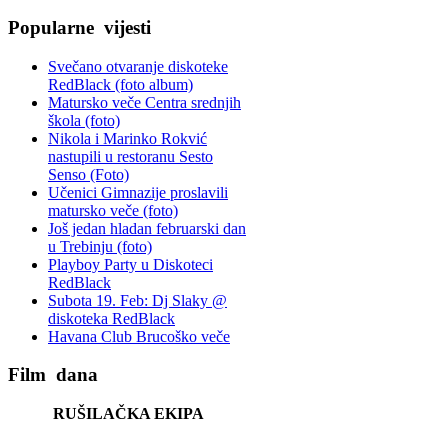
Popularne
vijesti
Svečano otvaranje diskoteke
RedBlack (foto album)
Matursko veče Centra srednjih
škola (foto)
Nikola i Marinko Rokvić
nastupili u restoranu Sesto
Senso (Foto)
Učenici Gimnazije proslavili
matursko veče (foto)
Još jedan hladan februarski dan
u Trebinju (foto)
Playboy Party u Diskoteci
RedBlack
Subota 19. Feb: Dj Slaky @
diskoteka RedBlack
Havana Club Brucoško veče
Film
dana
RUŠILAČKA EKIPA