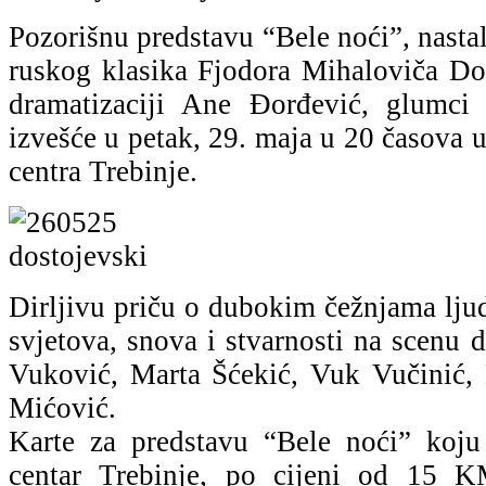
Pozorišnu predstavu “Bele noći”, nastal
ruskog klasika Fjodora Mihaloviča Dos
dramatizaciji Ane Đorđević, glumci 
izvešće u petak, 29. maja u 20 časova 
centra Trebinje.
Dirljivu priču o dubokim čežnjama lju
svjetova, snova i stvarnosti na scenu
Vuković, Marta Šćekić, Vuk Vučinić,
Mićović.
Karte za predstavu “Bele noći” koju
centar Trebinje, po cijeni od 15 