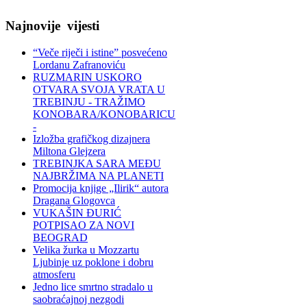
Najnovije
vijesti
“Veče riječi i istine” posvećeno
Lordanu Zafranoviću
RUZMARIN USKORO
OTVARA SVOJA VRATA U
TREBINJU - TRAŽIMO
KONOBARA/KONOBARICU
-
Izložba grafičkog dizajnera
Miltona Glejzera
TREBINЈKA SARA MEĐU
NAJBRŽIMA NA PLANETI
Promocija knjige „Ilirik“ autora
Dragana Glogovca
VUKAŠIN ĐURIĆ
POTPISAO ZA NOVI
BEOGRAD
Velika žurka u Mozzartu
Ljubinje uz poklone i dobru
atmosferu
Jedno lice smrtno stradalo u
saobraćajnoj nezgodi