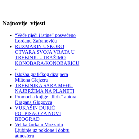
Najnovije
vijesti
“Veče riječi i istine” posvećeno
Lordanu Zafranoviću
RUZMARIN USKORO
OTVARA SVOJA VRATA U
TREBINJU - TRAŽIMO
KONOBARA/KONOBARICU
-
Izložba grafičkog dizajnera
Miltona Glejzera
TREBINЈKA SARA MEĐU
NAJBRŽIMA NA PLANETI
Promocija knjige „Ilirik“ autora
Dragana Glogovca
VUKAŠIN ĐURIĆ
POTPISAO ZA NOVI
BEOGRAD
Velika žurka u Mozzartu
Ljubinje uz poklone i dobru
atmosferu