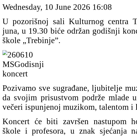
Wednesday, 10 June 2026 16:08
U pozorišnoj sali Kulturnog centra T
juna, u 19.30 biće održan godišnji ko
škole „Trebinje”.
Pozivamo sve sugrađane, ljubitelje muzi
da svojim prisustvom podrže mlade u
večeri ispunjenoj muzikom, talentom i 
Koncert će biti završen nastupom h
škole i profesora, u znak sjećanja 