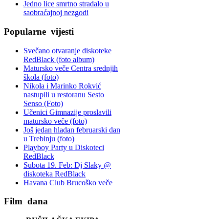
Jedno lice smrtno stradalo u
saobraćajnoj nezgodi
Popularne
vijesti
Svečano otvaranje diskoteke
RedBlack (foto album)
Matursko veče Centra srednjih
škola (foto)
Nikola i Marinko Rokvić
nastupili u restoranu Sesto
Senso (Foto)
Učenici Gimnazije proslavili
matursko veče (foto)
Još jedan hladan februarski dan
u Trebinju (foto)
Playboy Party u Diskoteci
RedBlack
Subota 19. Feb: Dj Slaky @
diskoteka RedBlack
Havana Club Brucoško veče
Film
dana