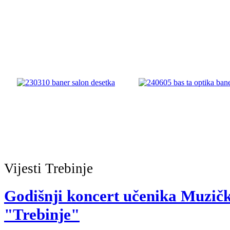
Vijesti
Trebinje
Godišnji koncert učenika Muzičk
"Trebinje"