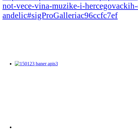
not-vece-vina-muzike-i-hercegovackih-o
andelic#sigProGalleriac96ccfc7ef