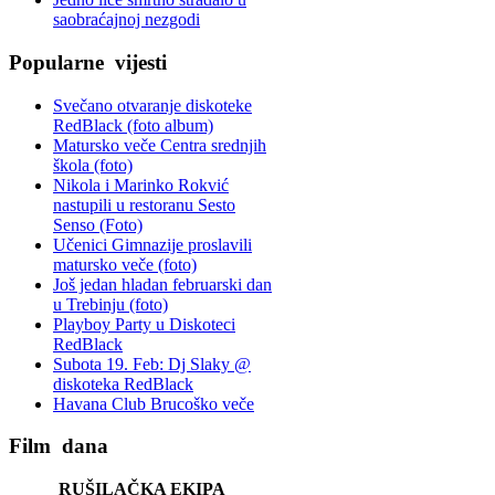
saobraćajnoj nezgodi
Popularne
vijesti
Svečano otvaranje diskoteke
RedBlack (foto album)
Matursko veče Centra srednjih
škola (foto)
Nikola i Marinko Rokvić
nastupili u restoranu Sesto
Senso (Foto)
Učenici Gimnazije proslavili
matursko veče (foto)
Još jedan hladan februarski dan
u Trebinju (foto)
Playboy Party u Diskoteci
RedBlack
Subota 19. Feb: Dj Slaky @
diskoteka RedBlack
Havana Club Brucoško veče
Film
dana
RUŠILAČKA EKIPA