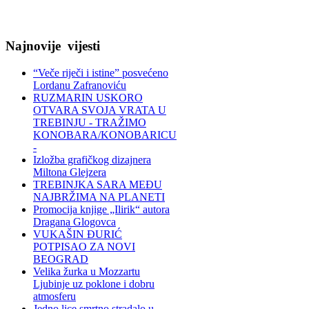
Najnovije
vijesti
“Veče riječi i istine” posvećeno
Lordanu Zafranoviću
RUZMARIN USKORO
OTVARA SVOJA VRATA U
TREBINJU - TRAŽIMO
KONOBARA/KONOBARICU
-
Izložba grafičkog dizajnera
Miltona Glejzera
TREBINЈKA SARA MEĐU
NAJBRŽIMA NA PLANETI
Promocija knjige „Ilirik“ autora
Dragana Glogovca
VUKAŠIN ĐURIĆ
POTPISAO ZA NOVI
BEOGRAD
Velika žurka u Mozzartu
Ljubinje uz poklone i dobru
atmosferu
Jedno lice smrtno stradalo u