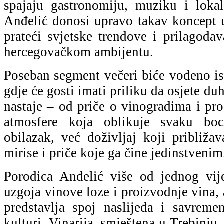
spajaju gastronomiju, muziku i lokal
Anđelić donosi upravo takav koncept 
prateći svjetske trendove i prilagođa
hercegovačkom ambijentu.
Poseban segment večeri biće vođeno is
gdje će gosti imati priliku da osjete d
nastaje – od priče o vinogradima i pr
atmosfere koja oblikuje svaku b
obilazak, već doživljaj koji približa
mirise i priče koje ga čine jedinstvenim
Porodica Anđelić više od jednog vije
uzgoja vinove loze i proizvodnje vina, 
predstavlja spoj naslijeđa i savreme
kulturi. Vinarija, smještena u Trebinju