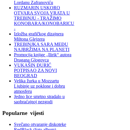
Lordanu Zafranoviću
RUZMARIN USKORO
OTVARA SVOJA VRATA U
TREBINJU - TRAŽIMO
KONOBARA/KONOBARICU
-
Izložba grafičkog dizajnera
Miltona Glejzera
TREBINЈKA SARA MEĐU
NAJBRŽIMA NA PLANETI
Promocija knjige „Ilirik“ autora
Dragana Glogovca
VUKAŠIN ĐURIĆ
POTPISAO ZA NOVI
BEOGRAD
Velika žurka u Mozzartu
Ljubinje uz poklone i dobru
atmosferu
Jedno lice smrtno stradalo u
saobraćajnoj nezgodi
Popularne
vijesti
Svečano otvaranje diskoteke
RedBlack (foto album)