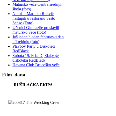
Matursko veče Centra srednjih
škola (foto)
Nikola i Marinko Rokvić
nastupili u restoranu Sesto
Senso (Foto)
Učenici Gimnazije proslavili
matursko veče (foto)
Još jedan hladan februarski dan
u Trebinju (foto)
Playboy Party u Diskoteci
RedBlack
Subota 19. Feb: Dj Slaky @
diskoteka RedBlack
Havana Club Brucoško veče
Film
dana
RUŠILAČKA EKIPA