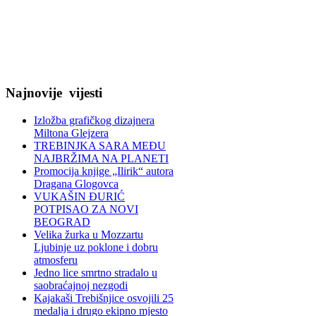
Najnovije
vijesti
Izložba grafičkog dizajnera
Miltona Glejzera
TREBINЈKA SARA MEĐU
NAJBRŽIMA NA PLANETI
Promocija knjige „Ilirik“ autora
Dragana Glogovca
VUKAŠIN ĐURIĆ
POTPISAO ZA NOVI
BEOGRAD
Velika žurka u Mozzartu
Ljubinje uz poklone i dobru
atmosferu
Jedno lice smrtno stradalo u
saobraćajnoj nezgodi
Kajakaši Trebišnjice osvojili 25
medalja i drugo ekipno mjesto