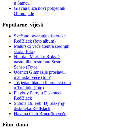
u Šamcu
Glavna ulica novi pobjednik
Olimpijade
Popularne
vijesti
Svečano otvaranje diskoteke
RedBlack (foto album)
Matursko veče Centra srednjih
škola (foto)
Nikola i Marinko Rokvić
nastupili u restoranu Sesto
Senso (Foto)
Učenici Gimnazije proslavili
matursko veče (foto)
Još jedan hladan februarski dan
u Trebinju (foto)
Playboy Party u Diskoteci
RedBlack
Subota 19. Feb: Dj Slaky @
diskoteka RedBlack
Havana Club Brucoško veče
Film
dana