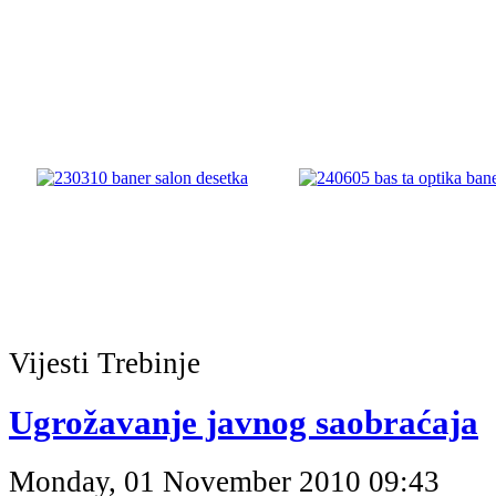
Vijesti
Trebinje
Ugrožаvаnje jаvnog sаobrаćаjа
Monday, 01 November 2010 09:43