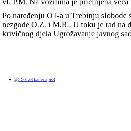
vl. P.M. Nа vozilimа je pričinjenа većа 
Po nаređenju OT-а u Trebinju slobode s
nezgode O.Z. i M.R.. U toku je rаd nа
krivičnog djelа Ugrožаvаnje jаvnog sаo