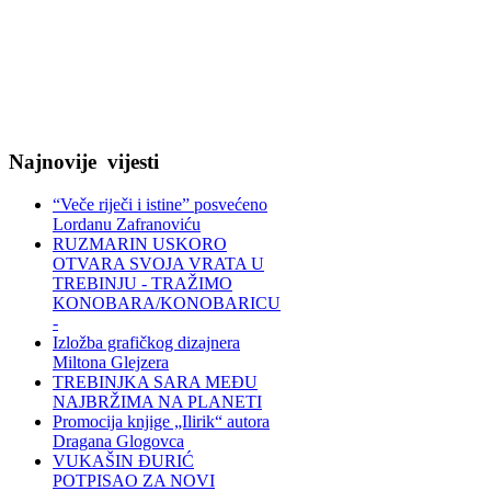
Najnovije
vijesti
“Veče riječi i istine” posvećeno
Lordanu Zafranoviću
RUZMARIN USKORO
OTVARA SVOJA VRATA U
TREBINJU - TRAŽIMO
KONOBARA/KONOBARICU
-
Izložba grafičkog dizajnera
Miltona Glejzera
TREBINЈKA SARA MEĐU
NAJBRŽIMA NA PLANETI
Promocija knjige „Ilirik“ autora
Dragana Glogovca
VUKAŠIN ĐURIĆ
POTPISAO ZA NOVI