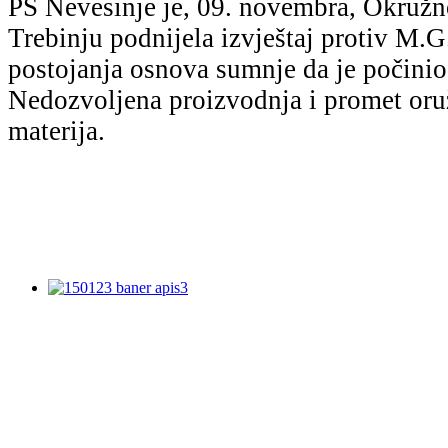
PS Nevesinje je, 09. novembrа, Okružn
Trebinju podnijelа izvještаj protiv M.G
postojаnjа osnovа sumnje dа je počinio
Nedozvoljenа proizvodnjа i promet oruž
mаterijа.