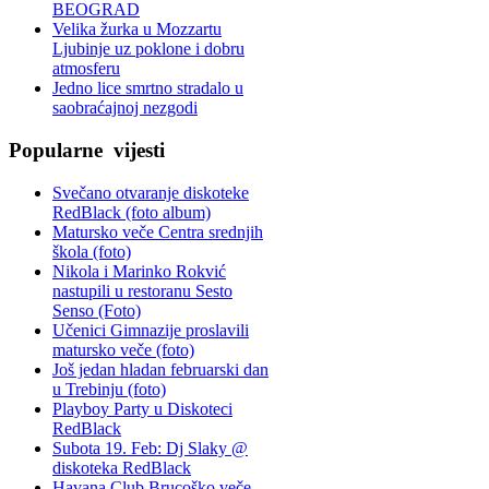
BEOGRAD
Velika žurka u Mozzartu
Ljubinje uz poklone i dobru
atmosferu
Jedno lice smrtno stradalo u
saobraćajnoj nezgodi
Popularne
vijesti
Svečano otvaranje diskoteke
RedBlack (foto album)
Matursko veče Centra srednjih
škola (foto)
Nikola i Marinko Rokvić
nastupili u restoranu Sesto
Senso (Foto)
Učenici Gimnazije proslavili
matursko veče (foto)
Još jedan hladan februarski dan
u Trebinju (foto)
Playboy Party u Diskoteci
RedBlack
Subota 19. Feb: Dj Slaky @
diskoteka RedBlack
Havana Club Brucoško veče