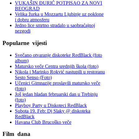
VUKAŠIN ĐURIĆ POTPISAO ZA NOVI
BEOGRAD
Velika žurka u Mozzartu Ljubinje uz poklone
i dobru atmosferu
Jedno lice smrtno stradalo u saobraćajnoj
nezgodi
Popularne
vijesti
Svečano otvaranje diskoteke RedBlack (foto
album)
Matursko veče Centra srednjih škola (foto)
Nikola i Marinko Rokvić nastupili u restoranu
Sesto Senso (Foto)
Učenici Gimnazije proslavili matursko veče
(foto)
Još jedan hladan februarski dan u Trebinju
(foto)
Playboy Party u Diskoteci RedBlack
Subota 19. Feb: Dj Slaky @ diskoteka
RedBlack
Havana Club Brucoško veče
Film
dana