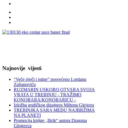
Najnovije
vijesti
“Veče riječi i istine” posvećeno Lordanu
Zafranoviću
RUZMARIN USKORO OTVARA SVOJA
VRATA U TREBINJU - TRAŽIMO
KONOBARA/KONOBARICU -
Izložba grafičkog dizajnera Miltona Glejzera
TREBINЈKA SARA MEĐU NAJBRŽIMA
NA PLANETI
Promocija knjige „Ilirik“ autora Dragana
Glogovca